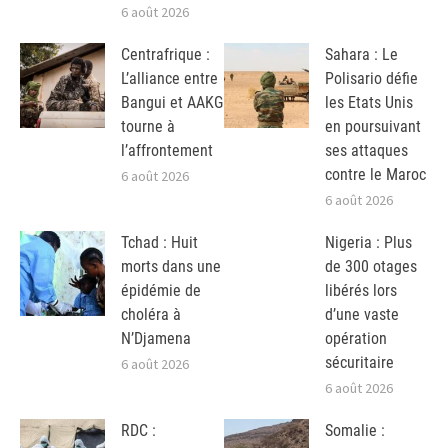
6 août 2026
Centrafrique :
Sahara : Le
L’alliance entre
Polisario défie
Bangui et AAKG
les Etats Unis
tourne à
en poursuivant
l’affrontement
ses attaques
contre le Maroc
6 août 2026
6 août 2026
Tchad : Huit
Nigeria : Plus
morts dans une
de 300 otages
épidémie de
libérés lors
choléra à
d’une vaste
N’Djamena
opération
sécuritaire
6 août 2026
6 août 2026
RDC :
Somalie :