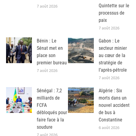
Quintette sur le
7 août 2026
processus de
paix
7 août 2026
Bénin : Le
Gabon : Le
Sénat met en
secteur minier
place son
au cœur de la
premier bureau
stratégie de
l’après-pétrole
7 août 2026
7 août 2026
Sénégal : 7,2
Algérie : Six
milliards de
morts dans un
FCFA
nouvel accident
débloqués pour
de bus à
faire face à la
Constantine
soudure
6 août 2026
7 août 2026