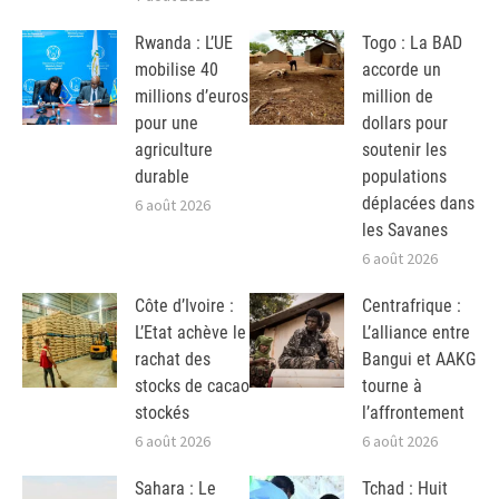
Rwanda : L’UE
Togo : La BAD
mobilise 40
accorde un
millions d’euros
million de
pour une
dollars pour
agriculture
soutenir les
durable
populations
déplacées dans
6 août 2026
les Savanes
6 août 2026
Côte d’Ivoire :
Centrafrique :
L’Etat achève le
L’alliance entre
rachat des
Bangui et AAKG
stocks de cacao
tourne à
stockés
l’affrontement
6 août 2026
6 août 2026
Sahara : Le
Tchad : Huit