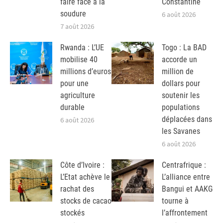
faire face à la
Constantine
soudure
6 août 2026
7 août 2026
Rwanda : L’UE
Togo : La BAD
mobilise 40
accorde un
millions d’euros
million de
pour une
dollars pour
agriculture
soutenir les
durable
populations
déplacées dans
6 août 2026
les Savanes
6 août 2026
Côte d’Ivoire :
Centrafrique :
L’Etat achève le
L’alliance entre
rachat des
Bangui et AAKG
stocks de cacao
tourne à
stockés
l’affrontement