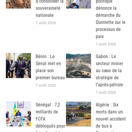
à consolider la
politique
souveraineté
dénonce la
nationale
démarche du
Quintette sur le
7 août 2026
processus de
paix
7 août 2026
Bénin : Le
Gabon : Le
Sénat met en
secteur minier
place son
au cœur de la
premier bureau
stratégie de
l’après-pétrole
7 août 2026
7 août 2026
Sénégal : 7,2
Algérie : Six
milliards de
morts dans un
FCFA
nouvel accident
débloqués pour
de bus à