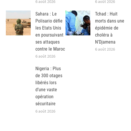
6 août 2026
6 août 2026
Sahara : Le
Tchad : Huit
Polisario défie
morts dans une
les Etats Unis
épidémie de
en poursuivant
choléra à
ses attaques
N’Djamena
contre le Maroc
6 août 2026
6 août 2026
Nigeria : Plus
de 300 otages
libérés lors
d’une vaste
opération
sécuritaire
6 août 2026