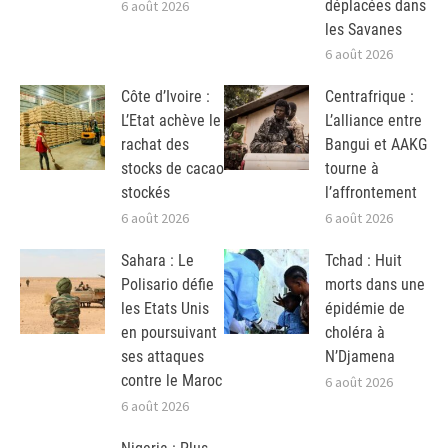
déplacées dans
6 août 2026
les Savanes
6 août 2026
Côte d’Ivoire :
Centrafrique :
L’Etat achève le
L’alliance entre
rachat des
Bangui et AAKG
stocks de cacao
tourne à
stockés
l’affrontement
6 août 2026
6 août 2026
Sahara : Le
Tchad : Huit
Polisario défie
morts dans une
les Etats Unis
épidémie de
en poursuivant
choléra à
ses attaques
N’Djamena
contre le Maroc
6 août 2026
6 août 2026