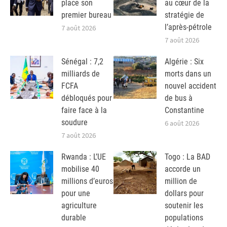
place son
au cœur de la
premier bureau
stratégie de
l’après-pétrole
7 août 2026
7 août 2026
Sénégal : 7,2
Algérie : Six
milliards de
morts dans un
FCFA
nouvel accident
débloqués pour
de bus à
faire face à la
Constantine
soudure
6 août 2026
7 août 2026
Rwanda : L’UE
Togo : La BAD
mobilise 40
accorde un
millions d’euros
million de
pour une
dollars pour
agriculture
soutenir les
durable
populations