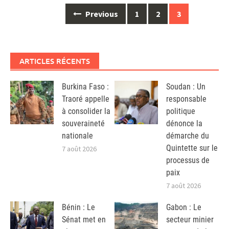
Posts
Previous
1
2
3
navigation
ARTICLES RÉCENTS
Burkina Faso :
Soudan : Un
Traoré appelle
responsable
à consolider la
politique
souveraineté
dénonce la
nationale
démarche du
Quintette sur le
7 août 2026
processus de
paix
7 août 2026
Bénin : Le
Gabon : Le
Sénat met en
secteur minier