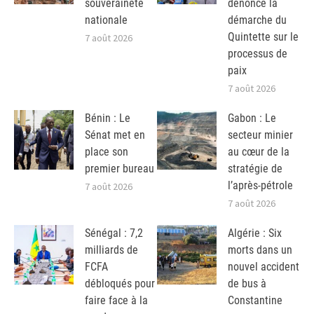
souveraineté
dénonce la
nationale
démarche du
Quintette sur le
7 août 2026
processus de
paix
7 août 2026
Bénin : Le
Gabon : Le
Sénat met en
secteur minier
place son
au cœur de la
premier bureau
stratégie de
l’après-pétrole
7 août 2026
7 août 2026
Sénégal : 7,2
Algérie : Six
milliards de
morts dans un
FCFA
nouvel accident
débloqués pour
de bus à
faire face à la
Constantine