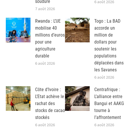
soudure
6 août 2026
7 août 2026
Rwanda : L’UE
Togo : La BAD
mobilise 40
accorde un
millions d’euros
million de
pour une
dollars pour
agriculture
soutenir les
durable
populations
déplacées dans
6 août 2026
les Savanes
6 août 2026
Côte d’Ivoire :
Centrafrique :
L’Etat achève le
L’alliance entre
rachat des
Bangui et AAKG
stocks de cacao
tourne à
stockés
l’affrontement
6 août 2026
6 août 2026