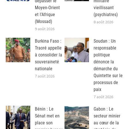
dépasser le
militaire
Moyen-Orient
vieillissant
et l’Afrique
(psychiatres)
(Mossad)
8 août 2026
9 août 2026
Burkina Faso :
Soudan : Un
Traoré appelle
responsable
à consolider la
politique
souveraineté
dénonce la
nationale
démarche du
Quintette sur le
7 août 2026
processus de
paix
7 août 2026
Bénin : Le
Gabon : Le
Sénat met en
secteur minier
place son
au cœur de la