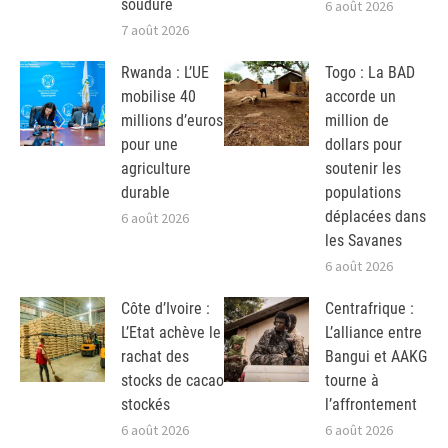
soudure
6 août 2026
7 août 2026
Rwanda : L’UE
Togo : La BAD
mobilise 40
accorde un
millions d’euros
million de
pour une
dollars pour
agriculture
soutenir les
durable
populations
déplacées dans
6 août 2026
les Savanes
6 août 2026
Côte d’Ivoire :
Centrafrique :
L’Etat achève le
L’alliance entre
rachat des
Bangui et AAKG
stocks de cacao
tourne à
stockés
l’affrontement
6 août 2026
6 août 2026