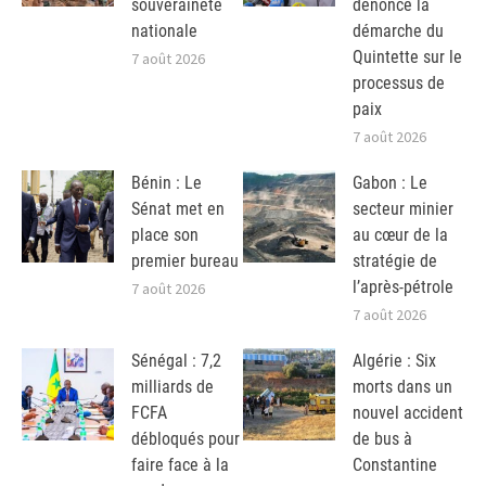
souveraineté
dénonce la
nationale
démarche du
Quintette sur le
7 août 2026
processus de
paix
7 août 2026
Bénin : Le
Gabon : Le
Sénat met en
secteur minier
place son
au cœur de la
premier bureau
stratégie de
l’après-pétrole
7 août 2026
7 août 2026
Sénégal : 7,2
Algérie : Six
milliards de
morts dans un
FCFA
nouvel accident
débloqués pour
de bus à
faire face à la
Constantine