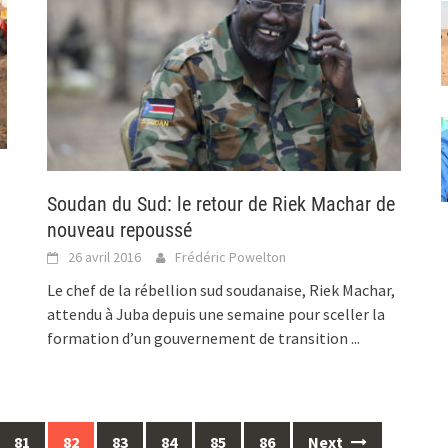
Soudan du Sud: le retour de Riek Machar de
nouveau repoussé
26 avril 2016
Frédéric Powelton
Le chef de la rébellion sud soudanaise, Riek Machar,
attendu à Juba depuis une semaine pour sceller la
formation d’un gouvernement de transition
...
81
82
83
84
85
86
Next