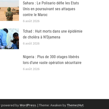
Sahara : Le Polisario défie les Etats
Unis en poursuivant ses attaques
contre le Maroc
6 août 2026
Tchad : Huit morts dans une épidémie
de choléra à N’Djamena
6 août 2026
Nigeria : Plus de 300 otages libérés
lors d’une vaste opération sécuritaire
6 août 2026
y powered by
WordPress
.
|
Theme: Awaken by
ThemezHut
.