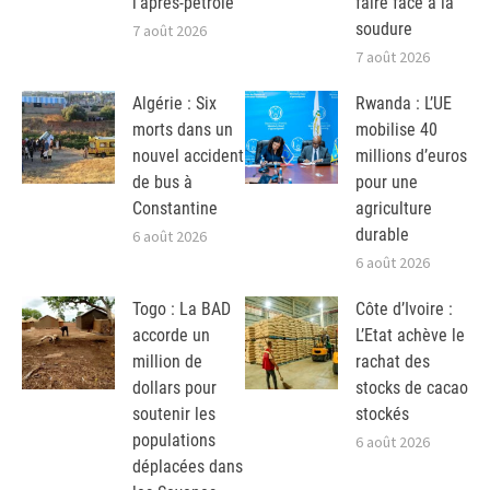
l’après-pétrole
faire face à la
soudure
7 août 2026
7 août 2026
Algérie : Six
Rwanda : L’UE
morts dans un
mobilise 40
nouvel accident
millions d’euros
de bus à
pour une
Constantine
agriculture
durable
6 août 2026
6 août 2026
Togo : La BAD
Côte d’Ivoire :
accorde un
L’Etat achève le
million de
rachat des
dollars pour
stocks de cacao
soutenir les
stockés
populations
6 août 2026
déplacées dans