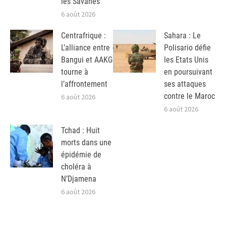
les Savanes
6 août 2026
Centrafrique :
Sahara : Le
L’alliance entre
Polisario défie
Bangui et AAKG
les Etats Unis
tourne à
en poursuivant
l’affrontement
ses attaques
contre le Maroc
6 août 2026
6 août 2026
Tchad : Huit
morts dans une
épidémie de
choléra à
N’Djamena
6 août 2026