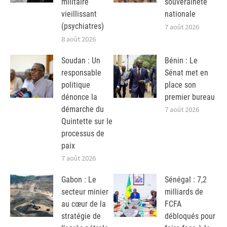
militaire
souveraineté
vieillissant
nationale
(psychiatres)
7 août 2026
8 août 2026
Soudan : Un
Bénin : Le
responsable
Sénat met en
politique
place son
dénonce la
premier bureau
démarche du
7 août 2026
Quintette sur le
processus de
paix
7 août 2026
Gabon : Le
Sénégal : 7,2
secteur minier
milliards de
au cœur de la
FCFA
stratégie de
débloqués pour