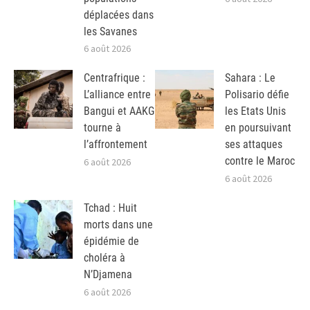
déplacées dans
les Savanes
6 août 2026
Centrafrique :
Sahara : Le
L’alliance entre
Polisario défie
Bangui et AAKG
les Etats Unis
tourne à
en poursuivant
l’affrontement
ses attaques
contre le Maroc
6 août 2026
6 août 2026
Tchad : Huit
morts dans une
épidémie de
choléra à
N’Djamena
6 août 2026