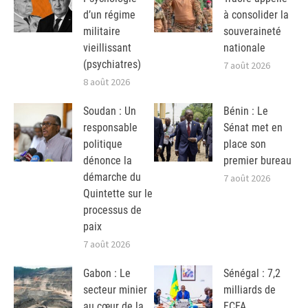
d’un régime
à consolider la
militaire
souveraineté
vieillissant
nationale
(psychiatres)
7 août 2026
8 août 2026
Soudan : Un
Bénin : Le
responsable
Sénat met en
politique
place son
dénonce la
premier bureau
démarche du
7 août 2026
Quintette sur le
processus de
paix
7 août 2026
Gabon : Le
Sénégal : 7,2
secteur minier
milliards de
au cœur de la
FCFA