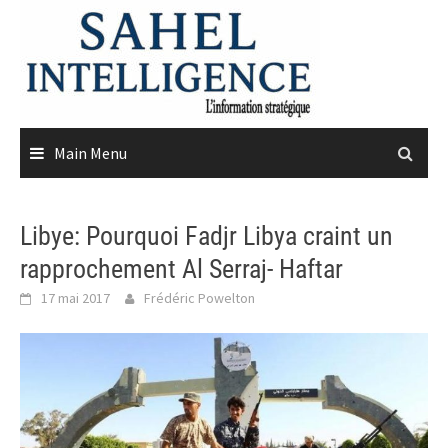
Skip
to
content
Main Menu
Libye: Pourquoi Fadjr Libya craint un
rapprochement Al Serraj- Haftar
17 mai 2017
Frédéric Powelton