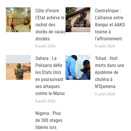
Côte d’Ivoire :
Centrafrique :
L’Etat achève le
L’alliance entre
rachat des
Bangui et AAKG
stocks de cacao
tourne à
stockés
l’affrontement
6 août 2026
6 août 2026
Sahara : Le
Tchad : Huit
Polisario défie
morts dans une
les Etats Unis
épidémie de
en poursuivant
choléra à
ses attaques
N’Djamena
contre le Maroc
6 août 2026
6 août 2026
Nigeria : Plus
de 300 otages
libérés lors