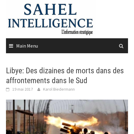
Skip
to
content
Main Menu
Libye: Des dizaines de morts dans des
affrontements dans le Sud
19 mai 2017
Karol Biedermann