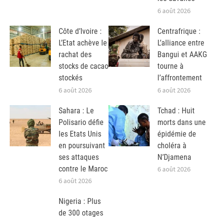
6 août 2026
Côte d’Ivoire :
Centrafrique :
L’Etat achève le
L’alliance entre
rachat des
Bangui et AAKG
stocks de cacao
tourne à
stockés
l’affrontement
6 août 2026
6 août 2026
Sahara : Le
Tchad : Huit
Polisario défie
morts dans une
les Etats Unis
épidémie de
en poursuivant
choléra à
ses attaques
N’Djamena
contre le Maroc
6 août 2026
6 août 2026
Nigeria : Plus
de 300 otages