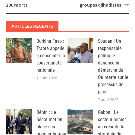
100 morts
groupes djihadistes
ARTICLES RÉCENTS
Burkina Faso :
Soudan : Un
Traoré appelle
responsable
à consolider la
politique
souveraineté
dénonce la
nationale
démarche du
Quintette sur le
7 août 2026
processus de
paix
7 août 2026
Bénin : Le
Gabon : Le
Sénat met en
secteur minier
place son
au cœur de la
premier bureau
stratégie de