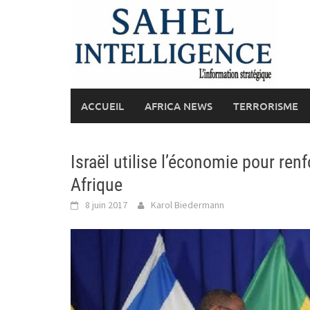
Skip
to
content
ACCUEIL
AFRICA NEWS
TERRORISME
Israël utilise l’économie pour ren
Afrique
8 juin 2017
Karol Biedermann