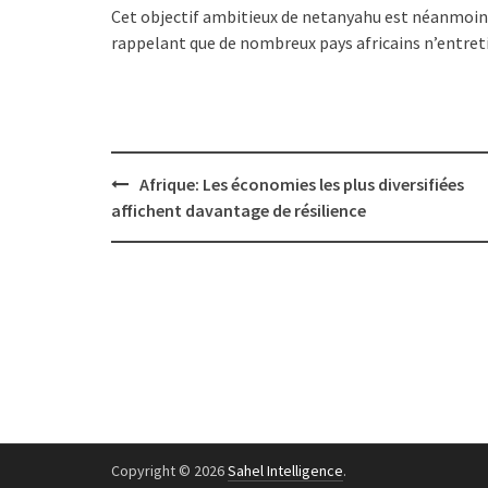
Cet objectif ambitieux de netanyahu est néanmoins
rappelant que de nombreux pays africains n’entreti
Post
Afrique: Les économies les plus diversifiées
navigation
affichent davantage de résilience
Copyright © 2026
Sahel Intelligence
.