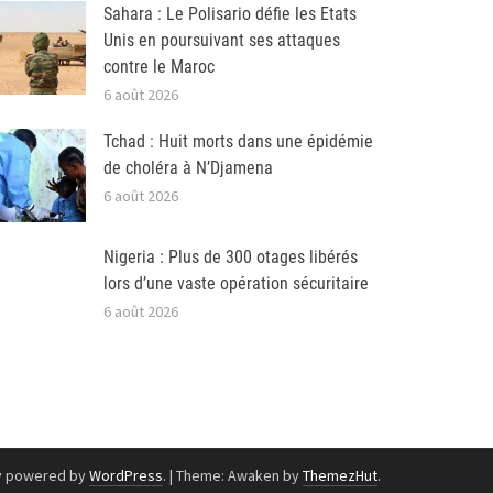
Sahara : Le Polisario défie les Etats
Unis en poursuivant ses attaques
contre le Maroc
6 août 2026
Tchad : Huit morts dans une épidémie
de choléra à N’Djamena
6 août 2026
Nigeria : Plus de 300 otages libérés
lors d’une vaste opération sécuritaire
6 août 2026
y powered by
WordPress
.
|
Theme: Awaken by
ThemezHut
.