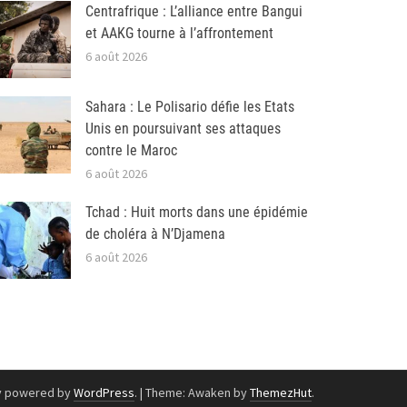
Centrafrique : L’alliance entre Bangui
et AAKG tourne à l’affrontement
6 août 2026
Sahara : Le Polisario défie les Etats
Unis en poursuivant ses attaques
contre le Maroc
6 août 2026
Tchad : Huit morts dans une épidémie
de choléra à N’Djamena
6 août 2026
y powered by
WordPress
.
|
Theme: Awaken by
ThemezHut
.