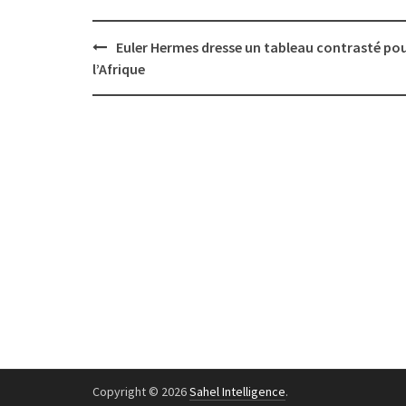
Post
Euler Hermes dresse un tableau contrasté po
navigation
l’Afrique
Copyright © 2026
Sahel Intelligence
.