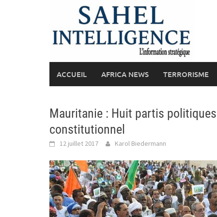
Skip
to
content
ACCUEIL
AFRICA NEWS
TERRORISME
Mauritanie : Huit partis politique
constitutionnel
12 juillet 2017
Karol Biedermann