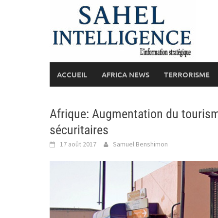
Skip
to
content
ACCUEIL
AFRICA NEWS
TERRORISME
Afrique: Augmentation du tourism
sécuritaires
17 août 2017
Samuel Benshimon