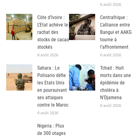
6 août 2026
Côte d’Ivoire :
Centrafrique :
L’Etat achève le
L’alliance entre
rachat des
Bangui et AAKG
stocks de cacao
tourne à
stockés
l’affrontement
6 août 2026
6 août 2026
Sahara : Le
Tchad : Huit
Polisario défie
morts dans une
les Etats Unis
épidémie de
en poursuivant
choléra à
ses attaques
N’Djamena
contre le Maroc
6 août 2026
6 août 2026
Nigeria : Plus
de 300 otages