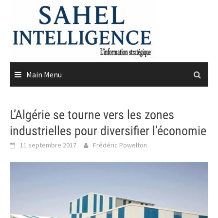
Skip
to
content
Main Menu
L’Algérie se tourne vers les zones
industrielles pour diversifier l’économie
11 septembre 2017
Frédéric Powelton