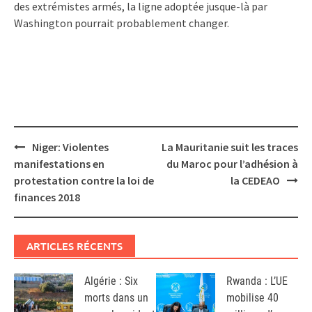
des extrémistes armés, la ligne adoptée jusque-là par
Washington pourrait probablement changer.
Post
Niger: Violentes
La Mauritanie suit les traces
navigation
manifestations en
du Maroc pour l’adhésion à
protestation contre la loi de
la CEDEAO
finances 2018
ARTICLES RÉCENTS
Algérie : Six
Rwanda : L’UE
morts dans un
mobilise 40