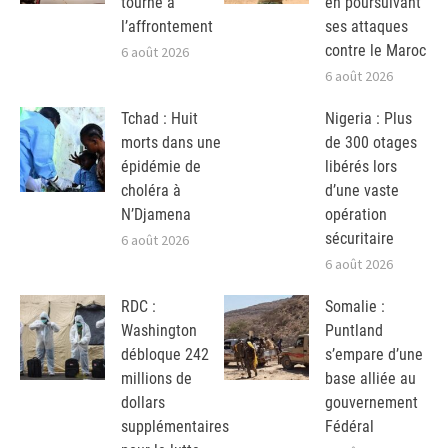
tourne à
en poursuivant
l’affrontement
ses attaques
contre le Maroc
6 août 2026
6 août 2026
Tchad : Huit
Nigeria : Plus
morts dans une
de 300 otages
épidémie de
libérés lors
choléra à
d’une vaste
N’Djamena
opération
sécuritaire
6 août 2026
6 août 2026
RDC :
Somalie :
Washington
Puntland
débloque 242
s’empare d’une
millions de
base alliée au
dollars
gouvernement
supplémentaires
Fédéral