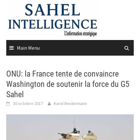
Skip
to
content
Main Menu
ONU: la France tente de convaincre
Washington de soutenir la force du G5
Sahel
30 octobre 2017
Karol Biedermann