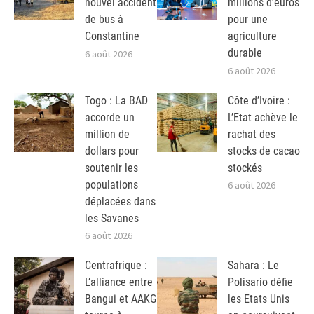
nouvel accident
millions d’euros
de bus à
pour une
Constantine
agriculture
durable
6 août 2026
6 août 2026
Togo : La BAD
Côte d’Ivoire :
accorde un
L’Etat achève le
million de
rachat des
dollars pour
stocks de cacao
soutenir les
stockés
populations
6 août 2026
déplacées dans
les Savanes
6 août 2026
Centrafrique :
Sahara : Le
L’alliance entre
Polisario défie
Bangui et AAKG
les Etats Unis