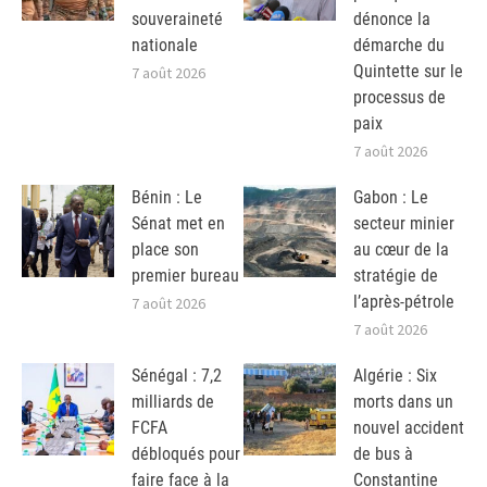
souveraineté
dénonce la
nationale
démarche du
Quintette sur le
7 août 2026
processus de
paix
7 août 2026
Bénin : Le
Gabon : Le
Sénat met en
secteur minier
place son
au cœur de la
premier bureau
stratégie de
l’après-pétrole
7 août 2026
7 août 2026
Sénégal : 7,2
Algérie : Six
milliards de
morts dans un
FCFA
nouvel accident
débloqués pour
de bus à
faire face à la
Constantine