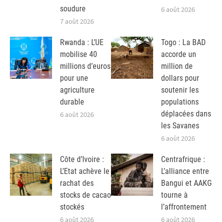
soudure
6 août 2026
7 août 2026
Rwanda : L’UE
Togo : La BAD
mobilise 40
accorde un
millions d’euros
million de
pour une
dollars pour
agriculture
soutenir les
durable
populations
déplacées dans
6 août 2026
les Savanes
6 août 2026
Côte d’Ivoire :
Centrafrique :
L’Etat achève le
L’alliance entre
rachat des
Bangui et AAKG
stocks de cacao
tourne à
stockés
l’affrontement
6 août 2026
6 août 2026