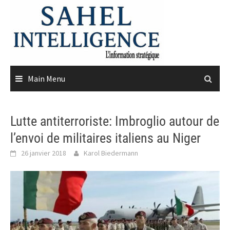
Skip
to
content
Main Menu
Lutte antiterroriste: Imbroglio autour de
l’envoi de militaires italiens au Niger
26 janvier 2018
Karol Biedermann