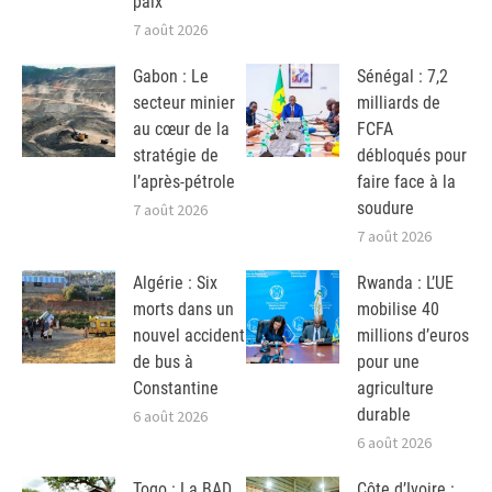
paix
7 août 2026
Gabon : Le
Sénégal : 7,2
secteur minier
milliards de
au cœur de la
FCFA
stratégie de
débloqués pour
l’après-pétrole
faire face à la
soudure
7 août 2026
7 août 2026
Algérie : Six
Rwanda : L’UE
morts dans un
mobilise 40
nouvel accident
millions d’euros
de bus à
pour une
Constantine
agriculture
durable
6 août 2026
6 août 2026
Togo : La BAD
Côte d’Ivoire :