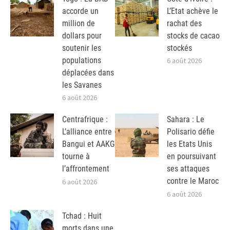
accorde un
L’Etat achève le
million de
rachat des
dollars pour
stocks de cacao
soutenir les
stockés
populations
6 août 2026
déplacées dans
les Savanes
6 août 2026
Centrafrique :
Sahara : Le
L’alliance entre
Polisario défie
Bangui et AAKG
les Etats Unis
tourne à
en poursuivant
l’affrontement
ses attaques
contre le Maroc
6 août 2026
6 août 2026
Tchad : Huit
morts dans une