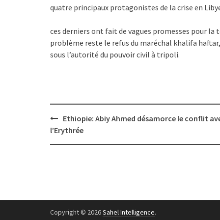
quatre principaux protagonistes de la crise en Liby
ces derniers ont fait de vagues promesses pour la t
problème reste le refus du maréchal khalifa haftar, 
sous l’autorité du pouvoir civil à tripoli.
Post
Ethiopie: Abiy Ahmed désamorce le conflit av
navigation
l’Erythrée
Copyright © 2026
Sahel Intelligence
.