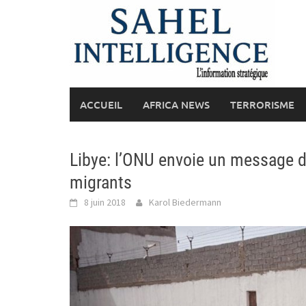
Skip
to
content
ACCUEIL
AFRICA NEWS
TERRORISME
Libye: l’ONU envoie un message di
migrants
8 juin 2018
Karol Biedermann