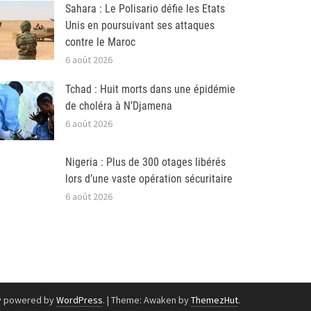
Sahara : Le Polisario défie les Etats
Unis en poursuivant ses attaques
contre le Maroc
6 août 2026
Tchad : Huit morts dans une épidémie
de choléra à N’Djamena
6 août 2026
Nigeria : Plus de 300 otages libérés
lors d’une vaste opération sécuritaire
6 août 2026
y powered by
WordPress
.
|
Theme: Awaken by
ThemezHut
.