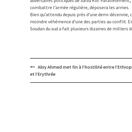
adversaires politiques de Salva Kiir. Parallèlement,
combattre l’armée régulière, déposera les armes.
Bien qu’attendu depuis près d’une demi-décennie, ce
moindre véhémence d’une des parties au conflit. En
Soudan du sud a fait plusieurs dizaines de milliers 
Post
Abiy Ahmed met fin à l’hostilité entre l’Ethiop
navigation
et l’Erythrée