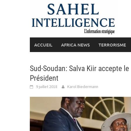
Skip
to
content
ACCUEIL
AFRICA NEWS
TERRORISME
Sud-Soudan: Salva Kiir accepte l
Président
9 juillet 2018
Karol Biedermann