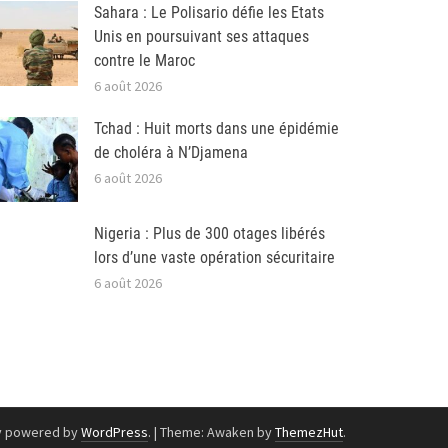
Sahara : Le Polisario défie les Etats
Unis en poursuivant ses attaques
contre le Maroc
6 août 2026
Tchad : Huit morts dans une épidémie
de choléra à N’Djamena
6 août 2026
Nigeria : Plus de 300 otages libérés
lors d’une vaste opération sécuritaire
6 août 2026
y powered by
WordPress
.
|
Theme: Awaken by
ThemezHut
.