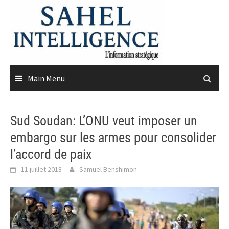
Skip
to
content
Main Menu
Sud Soudan: L’ONU veut imposer un
embargo sur les armes pour consolider
l’accord de paix
11 juillet 2018
Samuel Benshimon