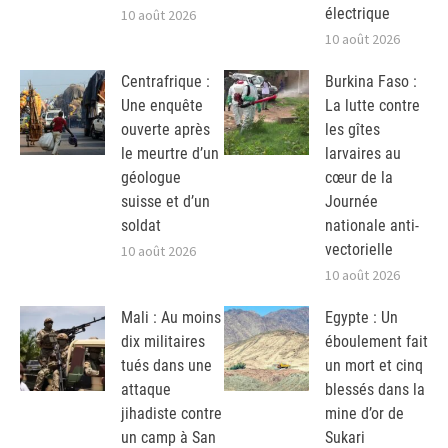
électrique
10 août 2026
10 août 2026
Centrafrique :
Burkina Faso :
Une enquête
La lutte contre
ouverte après
les gîtes
le meurtre d’un
larvaires au
géologue
cœur de la
suisse et d’un
Journée
soldat
nationale anti-
vectorielle
10 août 2026
10 août 2026
Mali : Au moins
Egypte : Un
dix militaires
éboulement fait
tués dans une
un mort et cinq
attaque
blessés dans la
jihadiste contre
mine d’or de
un camp à San
Sukari