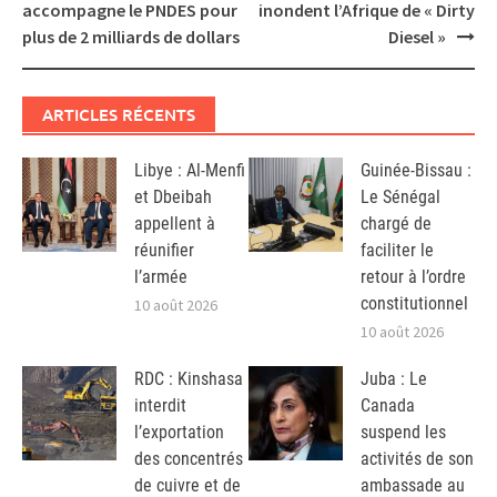
navigation
accompagne le PNDES pour
inondent l’Afrique de « Dirty
plus de 2 milliards de dollars
Diesel »
ARTICLES RÉCENTS
Libye : Al-Menfi
Guinée-Bissau :
et Dbeibah
Le Sénégal
appellent à
chargé de
réunifier
faciliter le
l’armée
retour à l’ordre
constitutionnel
10 août 2026
10 août 2026
RDC : Kinshasa
Juba : Le
interdit
Canada
l’exportation
suspend les
des concentrés
activités de son
de cuivre et de
ambassade au