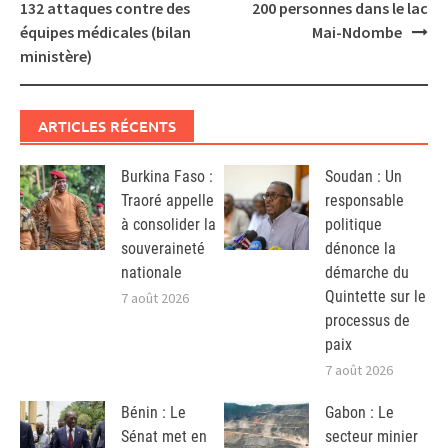
navigation
132 attaques contre des
200 personnes dans le lac
équipes médicales (bilan
Mai-Ndombe
ministère)
ARTICLES RÉCENTS
Burkina Faso :
Soudan : Un
Traoré appelle
responsable
à consolider la
politique
souveraineté
dénonce la
nationale
démarche du
Quintette sur le
7 août 2026
processus de
paix
7 août 2026
Bénin : Le
Gabon : Le
Sénat met en
secteur minier