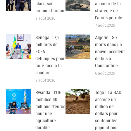
place son
au cœur de la
premier bureau
stratégie de
l’après-pétrole
7 août 2026
7 août 2026
Sénégal : 7,2
Algérie : Six
milliards de
morts dans un
FCFA
nouvel accident
débloqués pour
de bus à
faire face à la
Constantine
soudure
6 août 2026
7 août 2026
Rwanda : L’UE
Togo : La BAD
mobilise 40
accorde un
millions d’euros
million de
pour une
dollars pour
agriculture
soutenir les
durable
populations