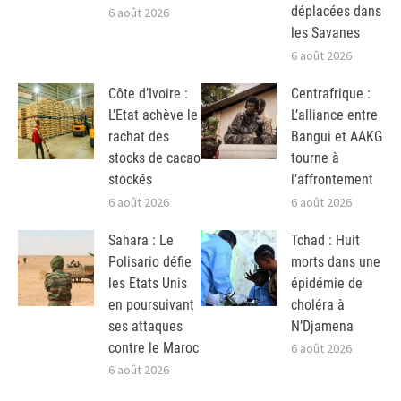
déplacées dans
6 août 2026
les Savanes
6 août 2026
Côte d’Ivoire :
Centrafrique :
L’Etat achève le
L’alliance entre
rachat des
Bangui et AAKG
stocks de cacao
tourne à
stockés
l’affrontement
6 août 2026
6 août 2026
Sahara : Le
Tchad : Huit
Polisario défie
morts dans une
les Etats Unis
épidémie de
en poursuivant
choléra à
ses attaques
N’Djamena
contre le Maroc
6 août 2026
6 août 2026