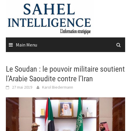
Skip
to
content
Main Menu
Le Soudan : le pouvoir militaire soutient
l’Arabie Saoudite contre l’Iran
27 mai 2019
Karol Biedermann