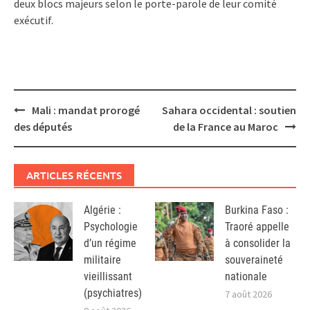
deux blocs majeurs selon le porte-parole de leur comité
exécutif.
Post
Mali : mandat prorogé
Sahara occidental : soutien
navigation
des députés
de la France au Maroc
ARTICLES RÉCENTS
Algérie :
Burkina Faso :
Psychologie
Traoré appelle
d’un régime
à consolider la
militaire
souveraineté
vieillissant
nationale
(psychiatres)
7 août 2026