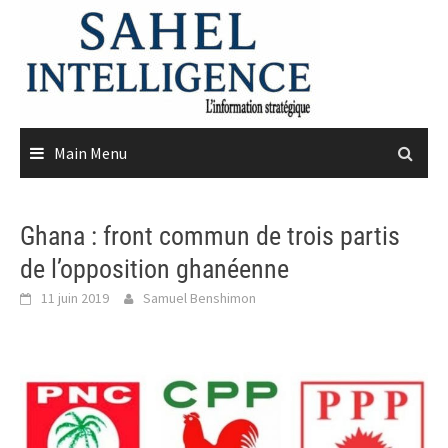
Skip
to
content
Main Menu
Ghana : front commun de trois partis
de l’opposition ghanéenne
11 juin 2019
Samuel Benshimon