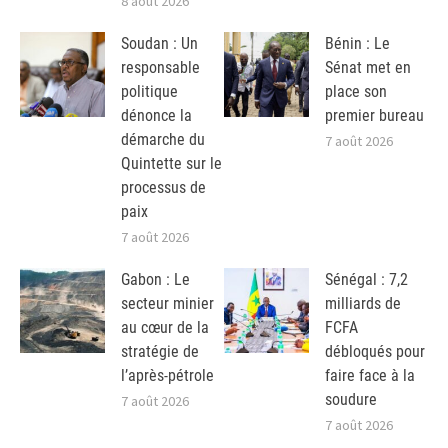
8 août 2026
Soudan : Un
Bénin : Le
responsable
Sénat met en
politique
place son
dénonce la
premier bureau
démarche du
7 août 2026
Quintette sur le
processus de
paix
7 août 2026
Gabon : Le
Sénégal : 7,2
secteur minier
milliards de
au cœur de la
FCFA
stratégie de
débloqués pour
l’après-pétrole
faire face à la
soudure
7 août 2026
7 août 2026