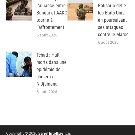
L’alliance entre
Polisario défie
Bangui et AAKG
les Etats Unis
tourne à
en poursuivant
l’affrontement
ses attaques
contre le Maroc
6 août 2026
6 août 2026
Tchad : Huit
morts dans une
épidémie de
choléra à
N’Djamena
6 août 2026
Copyright © 2026
Sahel Intelligence
.