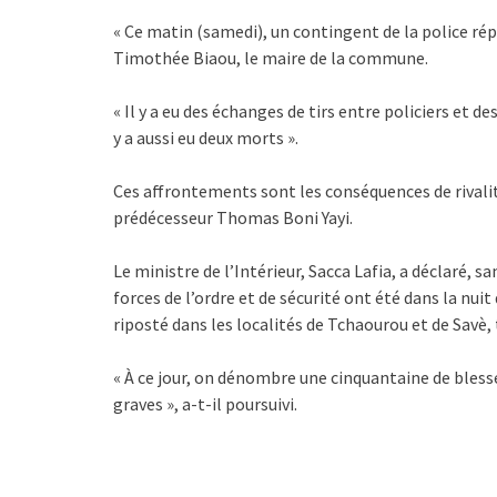
« Ce matin (samedi), un contingent de la police rép
Timothée Biaou, le maire de la commune.
« Il y a eu des échanges de tirs entre policiers et de
y a aussi eu deux morts ».
Ces affrontements sont les conséquences de rivalité
prédécesseur Thomas Boni Yayi.
Le ministre de l’Intérieur, Sacca Lafia, a déclaré, s
forces de l’ordre et de sécurité ont été dans la nuit 
riposté dans les localités de Tchaourou et de Savè, t
« À ce jour, on dénombre une cinquantaine de blessé
graves », a-t-il poursuivi.