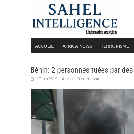
Skip
to
content
ACCUEIL
AFRICA NEWS
TERRORISME
Bénin: 2 personnes tuées par des t
17 juin 2019
Karol Biedermann