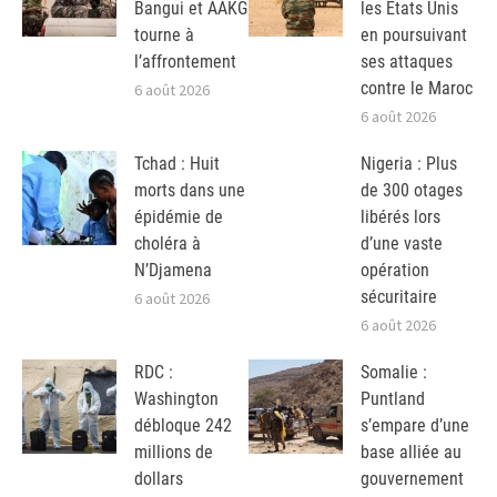
Bangui et AAKG
les Etats Unis
tourne à
en poursuivant
l’affrontement
ses attaques
contre le Maroc
6 août 2026
6 août 2026
Tchad : Huit
Nigeria : Plus
morts dans une
de 300 otages
épidémie de
libérés lors
choléra à
d’une vaste
N’Djamena
opération
sécuritaire
6 août 2026
6 août 2026
RDC :
Somalie :
Washington
Puntland
débloque 242
s’empare d’une
millions de
base alliée au
dollars
gouvernement