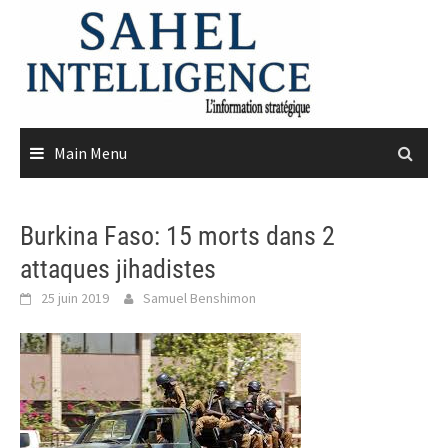
Skip
to
content
Main Menu
Burkina Faso: 15 morts dans 2
attaques jihadistes
25 juin 2019
Samuel Benshimon