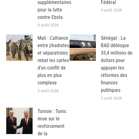
supplémentaires
Fédéral
pour la lutte
6 août 2026
contre Ebola
6 août 2026
Mali : L’alliance
Sénégal : La
entre jihadistes
BAD débloque
et séparatistes
35,4 millions de
rebat les cartes
dollars pour
d’un conflit de
appuyer les
plus en plus
réformes des
complexe
finances
publiques
5 août 2026
5 août 2026
Tunisie : Tunis
mise sur le
renforcement
de la