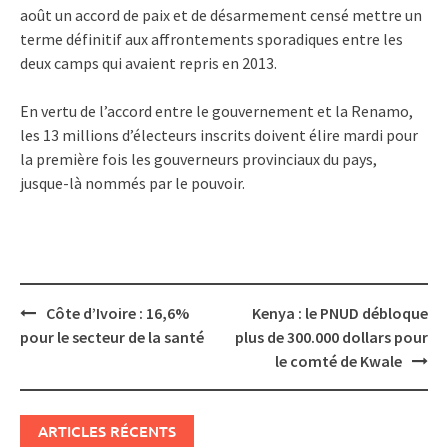
août un accord de paix et de désarmement censé mettre un
terme définitif aux affrontements sporadiques entre les
deux camps qui avaient repris en 2013.
En vertu de l’accord entre le gouvernement et la Renamo,
les 13 millions d’électeurs inscrits doivent élire mardi pour
la première fois les gouverneurs provinciaux du pays,
jusque-là nommés par le pouvoir.
Post
Côte d’Ivoire : 16,6%
Kenya : le PNUD débloque
navigation
pour le secteur de la santé
plus de 300.000 dollars pour
le comté de Kwale
ARTICLES RÉCENTS