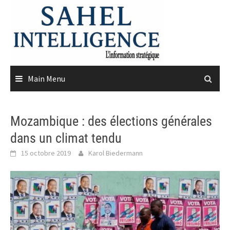
Skip
to
content
Main Menu
Mozambique : des élections générales
dans un climat tendu
15 octobre 2019
Karol Biedermann