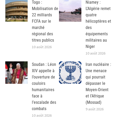
Togo :
Niamey :
Mobilisation de
L’Algérie remet
22 milliards
quatre
FCFA sur le
hélicoptères et
marché
des
régional des
équipements
titres publics
militaires au
Niger
10 août 2026
10 août 2026
Soudan : Léon
Iran nucléaire :
XIV appelle à
Une menace
l’ouverture de
qui pourrait
couloirs
dépasser le
humanitaires
Moyen-Orient
face à
et l’Afrique
l’escalade des
(Mossad)
combats
9 août 2026
10 août 2026