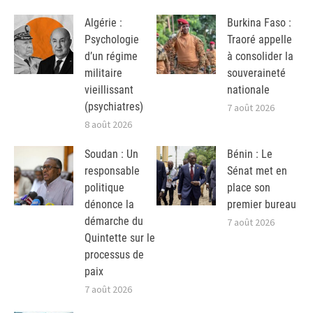
Algérie :
Burkina Faso :
Psychologie
Traoré appelle
d’un régime
à consolider la
militaire
souveraineté
vieillissant
nationale
(psychiatres)
7 août 2026
8 août 2026
Soudan : Un
Bénin : Le
responsable
Sénat met en
politique
place son
dénonce la
premier bureau
démarche du
7 août 2026
Quintette sur le
processus de
paix
7 août 2026