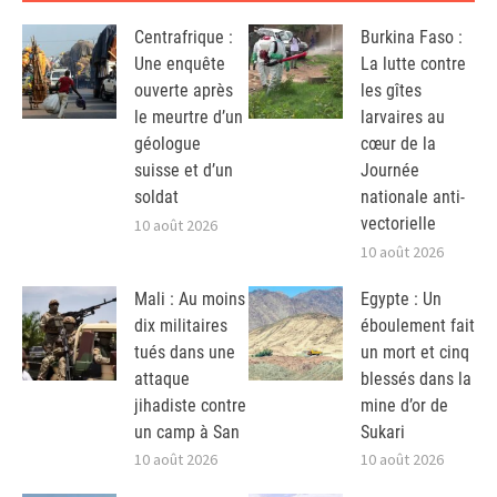
Centrafrique :
Burkina Faso :
Une enquête
La lutte contre
ouverte après
les gîtes
le meurtre d’un
larvaires au
géologue
cœur de la
suisse et d’un
Journée
soldat
nationale anti-
vectorielle
10 août 2026
10 août 2026
Mali : Au moins
Egypte : Un
dix militaires
éboulement fait
tués dans une
un mort et cinq
attaque
blessés dans la
jihadiste contre
mine d’or de
un camp à San
Sukari
10 août 2026
10 août 2026