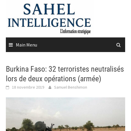
Skip
to
content
Main Menu
Burkina Faso: 32 terroristes neutralisés
lors de deux opérations (armée)
18 novembre 2019
Samuel Benshimon