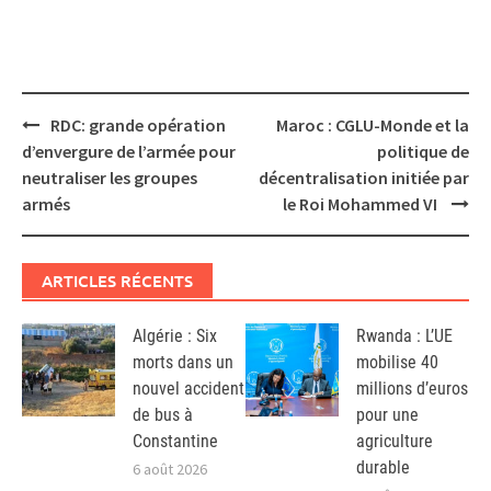
Post
RDC: grande opération
Maroc : CGLU-Monde et la
navigation
d’envergure de l’armée pour
politique de
neutraliser les groupes
décentralisation initiée par
armés
le Roi Mohammed VI
ARTICLES RÉCENTS
Algérie : Six
Rwanda : L’UE
morts dans un
mobilise 40
nouvel accident
millions d’euros
de bus à
pour une
Constantine
agriculture
durable
6 août 2026