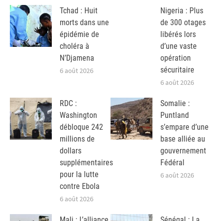
Tchad : Huit
Nigeria : Plus
morts dans une
de 300 otages
épidémie de
libérés lors
choléra à
d’une vaste
N’Djamena
opération
sécuritaire
6 août 2026
6 août 2026
RDC :
Somalie :
Washington
Puntland
débloque 242
s’empare d’une
millions de
base alliée au
dollars
gouvernement
supplémentaires
Fédéral
pour la lutte
6 août 2026
contre Ebola
6 août 2026
Mali : L’alliance
Sénégal : La