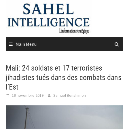
Skip
to
content
Main Menu
Mali: 24 soldats et 17 terroristes
jihadistes tués dans des combats dans
l’Est
19 novembre 2019
Samuel Benshimon