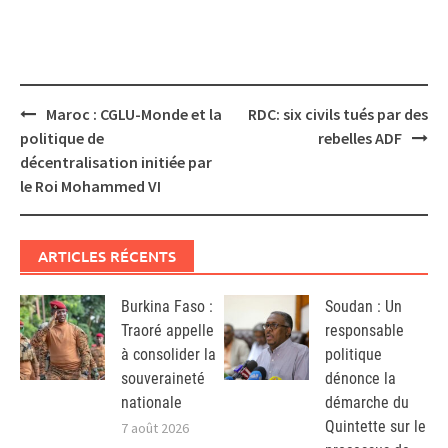
Post
Maroc : CGLU-Monde et la
RDC: six civils tués par des
navigation
politique de
rebelles ADF
décentralisation initiée par
le Roi Mohammed VI
ARTICLES RÉCENTS
Burkina Faso :
Soudan : Un
Traoré appelle
responsable
à consolider la
politique
souveraineté
dénonce la
nationale
démarche du
Quintette sur le
7 août 2026