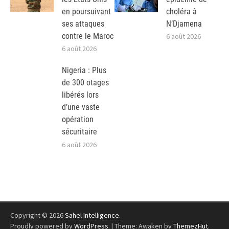
en poursuivant
choléra à
ses attaques
N’Djamena
contre le Maroc
6 août 2026
6 août 2026
Nigeria : Plus
de 300 otages
libérés lors
d’une vaste
opération
sécuritaire
6 août 2026
Copyright © 2026
Sahel Intelligence
.
Proudly powered by
WordPress
.
|
Theme: Awaken by
ThemezHut
.