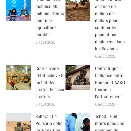
mobilise 40
accorde un
millions d’euros
million de
pour une
dollars pour
agriculture
soutenir les
durable
populations
déplacées dans
6 août 2026
les Savanes
6 août 2026
Côte d’Ivoire :
Centrafrique :
L’Etat achève le
L’alliance entre
rachat des
Bangui et AAKG
stocks de cacao
tourne à
stockés
l’affrontement
6 août 2026
6 août 2026
Sahara : Le
Tchad : Huit
Polisario défie
morts dans une
les Etats Unis
épidémie de