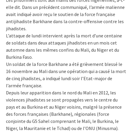
Les prisonniers sont aux mains des forces nigériennes, a-t-
elle dit. Dans un précédent communiqué, l’armée malienne
avait indiqué avoir reçu le soutien de la force française
antijihadiste Barkhane dans la contre-offensive contre les
jihadistes.
L’attaque de lundi intervient après la mort d’une centaine
de soldats dans deux attaques jihadistes en un mois cet
automne dans les mêmes confins du Mali, du Niger et du
Burkina Faso.
Un soldat de la force Barkhane a été grièvement blessé le
16 novembre au Mali dans une opération qui a causé la mort
de cinq jihadistes, a indiqué lundi soir l’Etat-major de
l’armée française.
Depuis leur apparition dans le nord du Mali en 2012, les
violences jihadistes se sont propagées vers le centre du
pays et au Burkina et au Niger voisins, malgré la présence
des forces françaises (Barkhane), régionales (force
conjointe du G5 Sahel comprenant le Mali, le Burkina, le
Niger, la Mauritanie et le Tchad) ou de l’ONU (Minusma).