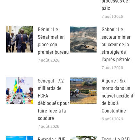
processus de
paix
7 août 2026
Bénin : Le
Gabon : Le
Sénat met en
secteur minier
place son
au cœur de la
premier bureau
stratégie de
l’après-pétrole
7 août 2026
7 août 2026
Sénégal : 7,2
Algérie : Six
milliards de
morts dans un
FCFA
nouvel accident
débloqués pour
de bus à
faire face à la
Constantine
soudure
6 août 2026
7 août 2026
Rwanda : L’UE
Togo : La BAD