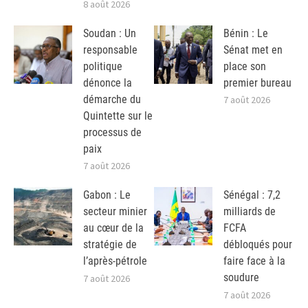
8 août 2026
Soudan : Un
Bénin : Le
responsable
Sénat met en
politique
place son
dénonce la
premier bureau
démarche du
7 août 2026
Quintette sur le
processus de
paix
7 août 2026
Gabon : Le
Sénégal : 7,2
secteur minier
milliards de
au cœur de la
FCFA
stratégie de
débloqués pour
l’après-pétrole
faire face à la
soudure
7 août 2026
7 août 2026