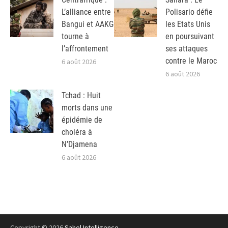
L’alliance entre
Polisario défie
Bangui et AAKG
les Etats Unis
tourne à
en poursuivant
l’affrontement
ses attaques
contre le Maroc
6 août 2026
6 août 2026
Tchad : Huit
morts dans une
épidémie de
choléra à
N’Djamena
6 août 2026
Copyright © 2026
Sahel Intelligence
.