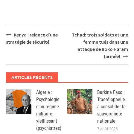
Post
Kenya : relance d’une
Tchad: trois soldats et une
navigation
stratégie de sécurité
femme tués dans une
attaque de Boko Haram
(armée)
ARTICLES RÉCENTS
Algérie :
Burkina Faso :
Psychologie
Traoré appelle
d’un régime
à consolider la
militaire
souveraineté
vieillissant
nationale
(psychiatres)
7 août 2026