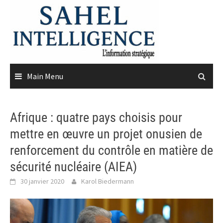
Skip
to
content
Main Menu
Afrique : quatre pays choisis pour
mettre en œuvre un projet onusien de
renforcement du contrôle en matière de
sécurité nucléaire (AIEA)
30 janvier 2020
Karol Biedermann