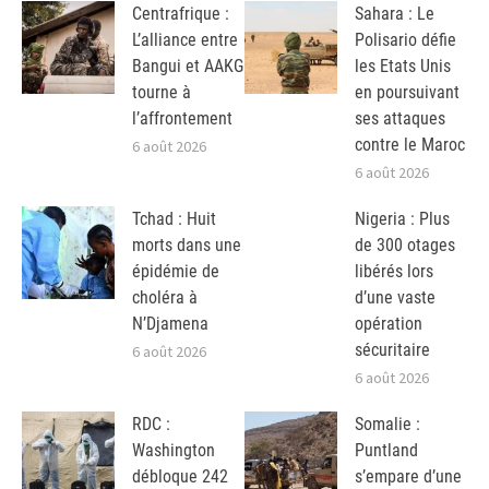
Centrafrique :
Sahara : Le
L’alliance entre
Polisario défie
Bangui et AAKG
les Etats Unis
tourne à
en poursuivant
l’affrontement
ses attaques
contre le Maroc
6 août 2026
6 août 2026
Tchad : Huit
Nigeria : Plus
morts dans une
de 300 otages
épidémie de
libérés lors
choléra à
d’une vaste
N’Djamena
opération
sécuritaire
6 août 2026
6 août 2026
RDC :
Somalie :
Washington
Puntland
débloque 242
s’empare d’une