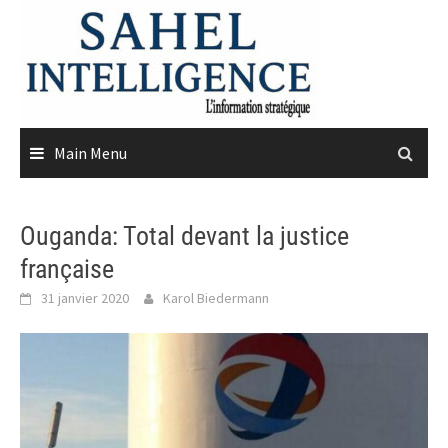
Skip
to
content
Main Menu
Ouganda: Total devant la justice
française
31 janvier 2020
Karol Biedermann