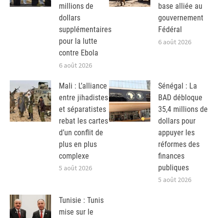
millions de
base alliée au
dollars
gouvernement
supplémentaires
Fédéral
pour la lutte
6 août 2026
contre Ebola
6 août 2026
Mali : L’alliance
Sénégal : La
entre jihadistes
BAD débloque
et séparatistes
35,4 millions de
rebat les cartes
dollars pour
d’un conflit de
appuyer les
plus en plus
réformes des
complexe
finances
publiques
5 août 2026
5 août 2026
Tunisie : Tunis
mise sur le