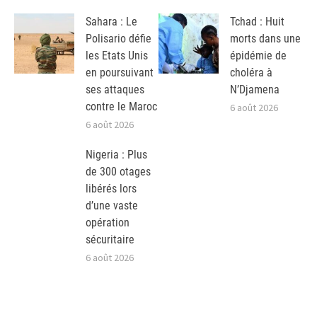
Sahara : Le
Tchad : Huit
Polisario défie
morts dans une
les Etats Unis
épidémie de
en poursuivant
choléra à
ses attaques
N’Djamena
contre le Maroc
6 août 2026
6 août 2026
Nigeria : Plus
de 300 otages
libérés lors
d’une vaste
opération
sécuritaire
6 août 2026