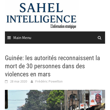
Skip
to
content
Main Menu
Guinée: les autorités reconnaissent la
mort de 30 personnes dans des
violences en mars
28 mai 2020
Frédéric Powelton