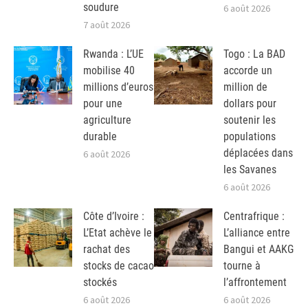
soudure
6 août 2026
7 août 2026
Rwanda : L’UE
Togo : La BAD
mobilise 40
accorde un
millions d’euros
million de
pour une
dollars pour
agriculture
soutenir les
durable
populations
déplacées dans
6 août 2026
les Savanes
6 août 2026
Côte d’Ivoire :
Centrafrique :
L’Etat achève le
L’alliance entre
rachat des
Bangui et AAKG
stocks de cacao
tourne à
stockés
l’affrontement
6 août 2026
6 août 2026