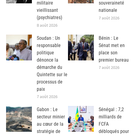
militaire
souveraineté
vieillissant
nationale
(psychiatres)
7 août 2026
8 août 2026
Soudan : Un
Bénin : Le
responsable
Sénat met en
politique
place son
dénonce la
premier bureau
démarche du
7 août 2026
Quintette sur le
processus de
paix
7 août 2026
Gabon : Le
Sénégal : 7,2
secteur minier
milliards de
au cœur de la
FCFA
stratégie de
débloqués pour