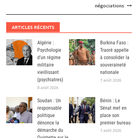
négociations
ARTICLES RÉCENTS
Algérie :
Burkina Faso :
Psychologie
Traoré appelle
d’un régime
à consolider la
militaire
souveraineté
vieillissant
nationale
(psychiatres)
7 août 2026
8 août 2026
Soudan : Un
Bénin : Le
responsable
Sénat met en
politique
place son
dénonce la
premier bureau
démarche du
7 août 2026
Quintette sur le