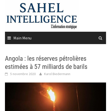
Skip
to
content
Main Menu
Angola : les réserves pétrolières
estimées à 57 milliards de barils
5 novembre 2020
Karol Biedermann