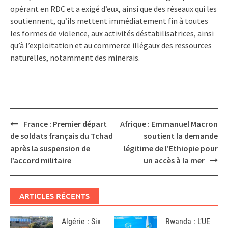
opérant en RDC et a exigé d’eux, ainsi que des réseaux qui les
soutiennent, qu’ils mettent immédiatement fin à toutes
les formes de violence, aux activités déstabilisatrices, ainsi
qu’à l’exploitation et au commerce illégaux des ressources
naturelles, notamment des minerais.
Post
France : Premier départ
Afrique : Emmanuel Macron
navigation
de soldats français du Tchad
soutient la demande
après la suspension de
légitime de l’Ethiopie pour
l’accord militaire
un accès à la mer
ARTICLES RÉCENTS
Algérie : Six
Rwanda : L’UE