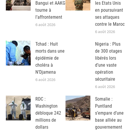
Bangui et AAKG
les Etats Unis
tourne à
en poursuivant
l’affrontement
ses attaques
contre le Maroc
6 août 2026
6 août 2026
Tchad : Huit
Nigeria : Plus
morts dans une
de 300 otages
épidémie de
libérés lors
choléra à
d’une vaste
N’Djamena
opération
sécuritaire
6 août 2026
6 août 2026
RDC :
Somalie :
Washington
Puntland
débloque 242
s’empare d’une
millions de
base alliée au
dollars
gouvernement