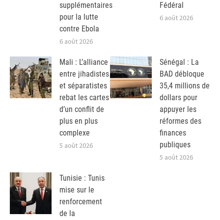
supplémentaires
Fédéral
pour la lutte
6 août 2026
contre Ebola
6 août 2026
Mali : L’alliance
Sénégal : La
entre jihadistes
BAD débloque
et séparatistes
35,4 millions de
rebat les cartes
dollars pour
d’un conflit de
appuyer les
plus en plus
réformes des
complexe
finances
publiques
5 août 2026
5 août 2026
Tunisie : Tunis
mise sur le
renforcement
de la