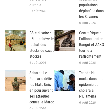
durable
populations
déplacées dans
6 août 2026
les Savanes
6 août 2026
Côte d’Ivoire :
Centrafrique :
L’Etat achève le
L’alliance entre
rachat des
Bangui et AAKG
stocks de cacao
tourne à
stockés
l’affrontement
6 août 2026
6 août 2026
Sahara : Le
Tchad : Huit
Polisario défie
morts dans une
les Etats Unis
épidémie de
en poursuivant
choléra à
ses attaques
N’Djamena
contre le Maroc
6 août 2026
6 août 2026