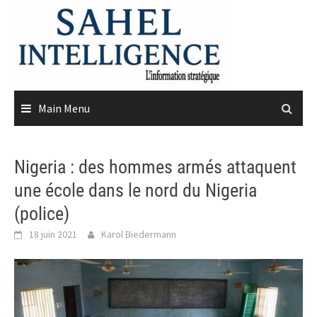
Skip
to
content
Main Menu
Nigeria : des hommes armés attaquent
une école dans le nord du Nigeria
(police)
18 juin 2021
Karol Biedermann