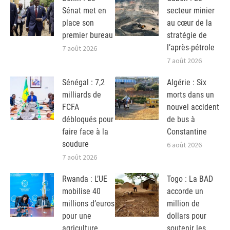
Sénat met en
secteur minier
place son
au cœur de la
premier bureau
stratégie de
l’après-pétrole
7 août 2026
7 août 2026
Sénégal : 7,2
Algérie : Six
milliards de
morts dans un
FCFA
nouvel accident
débloqués pour
de bus à
faire face à la
Constantine
soudure
6 août 2026
7 août 2026
Rwanda : L’UE
Togo : La BAD
mobilise 40
accorde un
millions d’euros
million de
pour une
dollars pour
agriculture
soutenir les