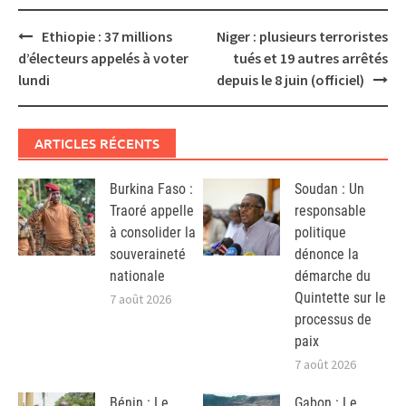
Post
Ethiopie : 37 millions
Niger : plusieurs terroristes
navigation
d’électeurs appelés à voter
tués et 19 autres arrêtés
lundi
depuis le 8 juin (officiel)
ARTICLES RÉCENTS
Burkina Faso :
Soudan : Un
Traoré appelle
responsable
à consolider la
politique
souveraineté
dénonce la
nationale
démarche du
Quintette sur le
7 août 2026
processus de
paix
7 août 2026
Bénin : Le
Gabon : Le