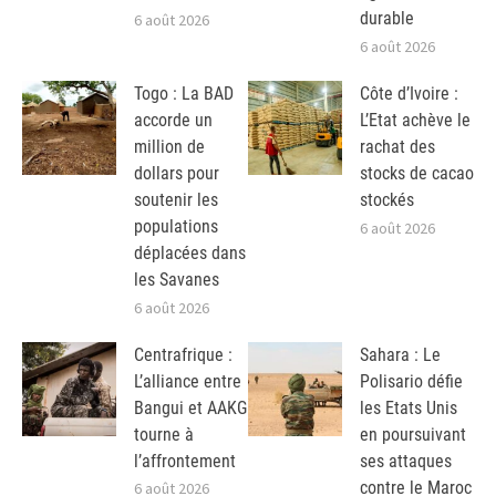
durable
6 août 2026
6 août 2026
Togo : La BAD
Côte d’Ivoire :
accorde un
L’Etat achève le
million de
rachat des
dollars pour
stocks de cacao
soutenir les
stockés
populations
6 août 2026
déplacées dans
les Savanes
6 août 2026
Centrafrique :
Sahara : Le
L’alliance entre
Polisario défie
Bangui et AAKG
les Etats Unis
tourne à
en poursuivant
l’affrontement
ses attaques
contre le Maroc
6 août 2026