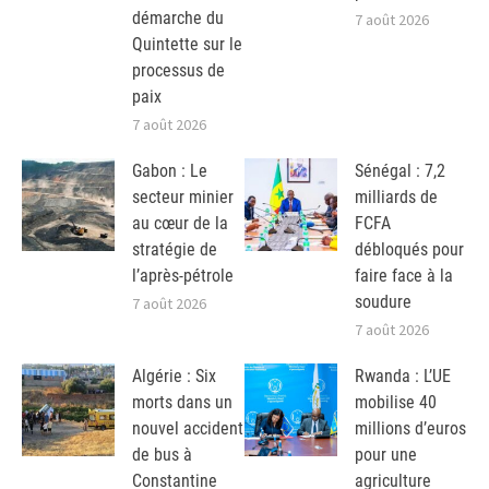
démarche du
7 août 2026
Quintette sur le
processus de
paix
7 août 2026
Gabon : Le
Sénégal : 7,2
secteur minier
milliards de
au cœur de la
FCFA
stratégie de
débloqués pour
l’après-pétrole
faire face à la
soudure
7 août 2026
7 août 2026
Algérie : Six
Rwanda : L’UE
morts dans un
mobilise 40
nouvel accident
millions d’euros
de bus à
pour une
Constantine
agriculture