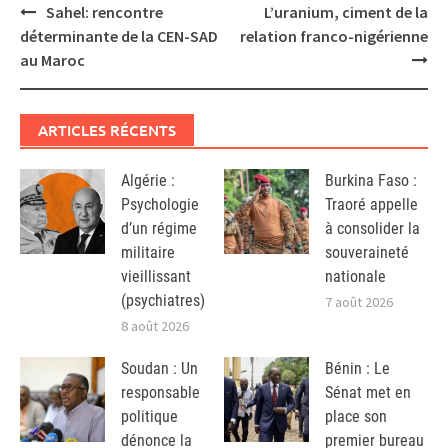
Post
Sahel: rencontre
L’uranium, ciment de la
navigation
déterminante de la CEN-SAD
relation franco-nigérienne
au Maroc
ARTICLES RÉCENTS
Algérie :
Burkina Faso :
Psychologie
Traoré appelle
d’un régime
à consolider la
militaire
souveraineté
vieillissant
nationale
(psychiatres)
7 août 2026
8 août 2026
Soudan : Un
Bénin : Le
responsable
Sénat met en
politique
place son
dénonce la
premier bureau