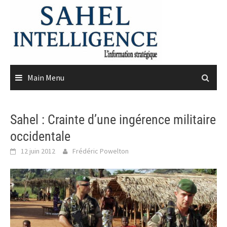
Skip
to
content
Main Menu
Sahel : Crainte d’une ingérence militaire
occidentale
12 juin 2012
Frédéric Powelton