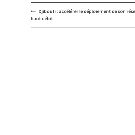
Post
Djibouti : accélérer le déploiement de son rés
navigation
haut débit