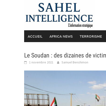
Skip
to
content
ACCUEIL
AFRICA NEWS
TERRORISME
Le Soudan : des dizaines de vict
1 novembre 2021
Samuel Benshimon