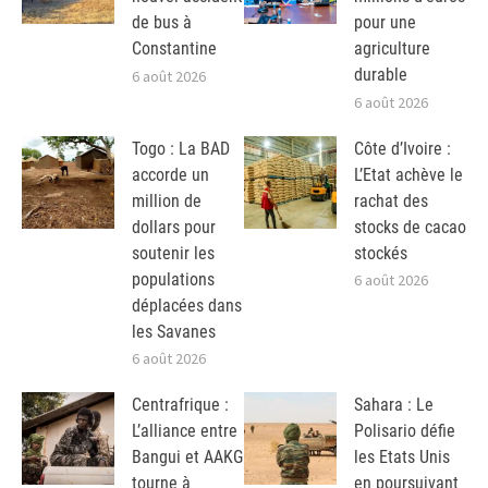
de bus à
pour une
Constantine
agriculture
durable
6 août 2026
6 août 2026
Togo : La BAD
Côte d’Ivoire :
accorde un
L’Etat achève le
million de
rachat des
dollars pour
stocks de cacao
soutenir les
stockés
populations
6 août 2026
déplacées dans
les Savanes
6 août 2026
Centrafrique :
Sahara : Le
L’alliance entre
Polisario défie
Bangui et AAKG
les Etats Unis
tourne à
en poursuivant