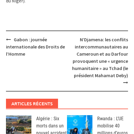
du Niger).
Post
Gabon : journée
N’Djamena: les conflits
navigation
internationale des Droits de
intercommunautaires au
l’Homme
Cameroun et au Darfour
provoquent une « urgence
humanitaire » au Tchad (le
président Mahamat Deby)
ARTICLES RÉCENTS
Algérie : Six
Rwanda : L’UE
morts dans un
mobilise 40
nouvel accident
millions d’euros