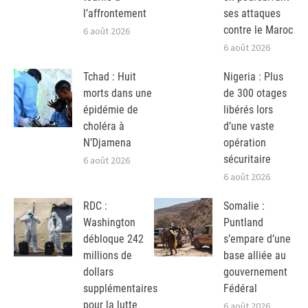
l’affrontement
ses attaques
contre le Maroc
6 août 2026
6 août 2026
Tchad : Huit
Nigeria : Plus
morts dans une
de 300 otages
épidémie de
libérés lors
choléra à
d’une vaste
N’Djamena
opération
sécuritaire
6 août 2026
6 août 2026
RDC :
Somalie :
Washington
Puntland
débloque 242
s’empare d’une
millions de
base alliée au
dollars
gouvernement
supplémentaires
Fédéral
pour la lutte
6 août 2026