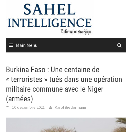
Skip
to
content
Main Menu
Burkina Faso : Une centaine de
« terroristes » tués dans une opération
militaire commune avec le Niger
(armées)
10 décembre 2021
Karol Biedermann