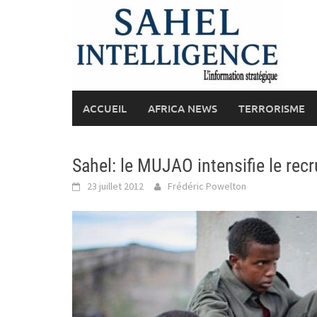
Skip
to
content
ACCUEIL
AFRICA NEWS
TERRORISME
Sahel: le MUJAO intensifie le rec
23 juillet 2012
Frédéric Powelton