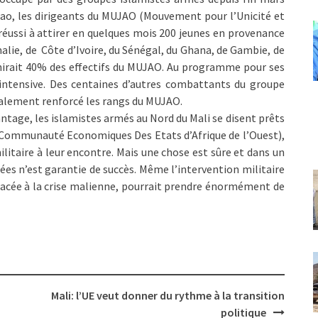
Gao, les dirigeants du MUJAO (Mouvement pour l’Unicité et
r réussi à attirer en quelques mois 200 jeunes en provenance
malie, de Côte d’Ivoire, du Sénégal, du Ghana, de Gambie, de
rnirait 40% des effectifs du MUJAO. Au programme pour ses
e intensive. Des centaines d’autres combattants du groupe
galement renforcé les rangs du MUJAO.
ntage, les islamistes armés au Nord du Mali se disent prêts
 (Communauté Economiques Des Etats d’Afrique de l’Ouest),
ilitaire à leur encontre. Mais une chose est sûre et dans un
gées n’est garantie de succès. Même l’intervention militaire
acée à la crise malienne, pourrait prendre énormément de
Mali: l’UE veut donner du rythme à la transition
politique