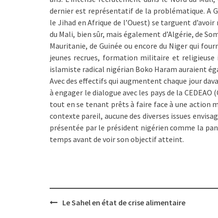
dernier est représentatif de la problématique. A 
le Jihad en Afrique de l’Ouest) se targuent d’avoi
du Mali, bien sûr, mais également d’Algérie, de So
Mauritanie, de Guinée ou encore du Niger qui fou
jeunes recrues, formation militaire et religieus
islamiste radical nigérian Boko Haram auraient é
Avec des effectifs qui augmentent chaque jour dava
à engager le dialogue avec les pays de la CEDEAO
tout en se tenant prêts à faire face à une action m
contexte pareil, aucune des diverses issues envisa
présentée par le président nigérien comme la pan
temps avant de voir son objectif atteint.
Post
Le Sahel en état de crise alimentaire
navigation