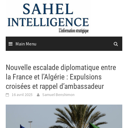
Skip
to
content
Main Menu
Nouvelle escalade diplomatique entre
la France et l’Algérie : Expulsions
croisées et rappel d’ambassadeur
16 avril 2025
Samuel Benshimon