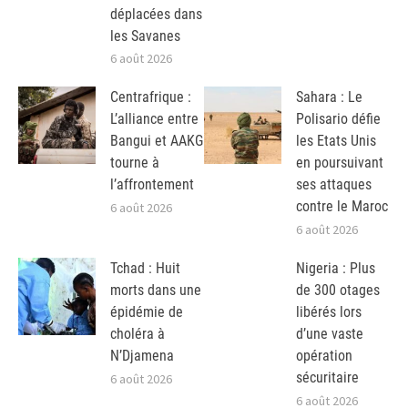
déplacées dans
les Savanes
6 août 2026
Centrafrique :
Sahara : Le
L’alliance entre
Polisario défie
Bangui et AAKG
les Etats Unis
tourne à
en poursuivant
l’affrontement
ses attaques
contre le Maroc
6 août 2026
6 août 2026
Tchad : Huit
Nigeria : Plus
morts dans une
de 300 otages
épidémie de
libérés lors
choléra à
d’une vaste
N’Djamena
opération
sécuritaire
6 août 2026
6 août 2026