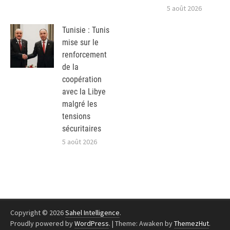
5 août 2026
Tunisie : Tunis
mise sur le
renforcement
de la
coopération
avec la Libye
malgré les
tensions
sécuritaires
5 août 2026
Copyright © 2026
Sahel Intelligence
.
Proudly powered by
WordPress
.
|
Theme: Awaken by
ThemezHut
.