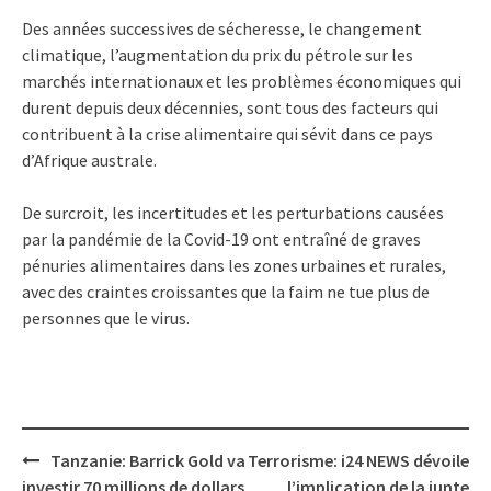
Des années successives de sécheresse, le changement
climatique, l’augmentation du prix du pétrole sur les
marchés internationaux et les problèmes économiques qui
durent depuis deux décennies, sont tous des facteurs qui
contribuent à la crise alimentaire qui sévit dans ce pays
d’Afrique australe.
De surcroit, les incertitudes et les perturbations causées
par la pandémie de la Covid-19 ont entraîné de graves
pénuries alimentaires dans les zones urbaines et rurales,
avec des craintes croissantes que la faim ne tue plus de
personnes que le virus.
Post
Tanzanie: Barrick Gold va
Terrorisme: i24 NEWS dévoile
navigation
investir 70 millions de dollars
l’implication de la junte