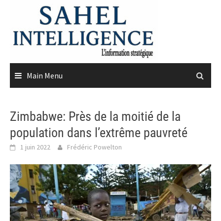
Skip
to
content
Main Menu
Zimbabwe: Près de la moitié de la
population dans l’extrême pauvreté
1 juin 2022
Frédéric Powelton