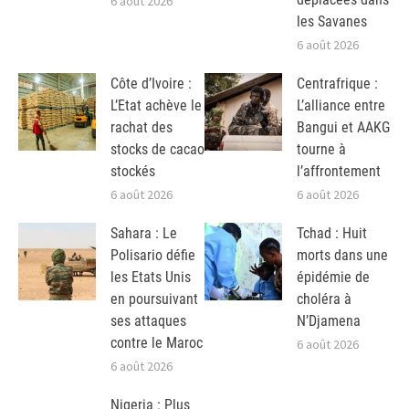
6 août 2026
les Savanes
6 août 2026
Côte d’Ivoire :
Centrafrique :
L’Etat achève le
L’alliance entre
rachat des
Bangui et AAKG
stocks de cacao
tourne à
stockés
l’affrontement
6 août 2026
6 août 2026
Sahara : Le
Tchad : Huit
Polisario défie
morts dans une
les Etats Unis
épidémie de
en poursuivant
choléra à
ses attaques
N’Djamena
contre le Maroc
6 août 2026
6 août 2026
Nigeria : Plus