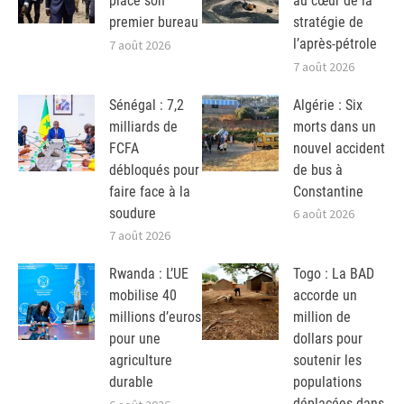
place son
au cœur de la
premier bureau
stratégie de
l’après-pétrole
7 août 2026
7 août 2026
Sénégal : 7,2
Algérie : Six
milliards de
morts dans un
FCFA
nouvel accident
débloqués pour
de bus à
faire face à la
Constantine
soudure
6 août 2026
7 août 2026
Rwanda : L’UE
Togo : La BAD
mobilise 40
accorde un
millions d’euros
million de
pour une
dollars pour
agriculture
soutenir les
durable
populations
déplacées dans