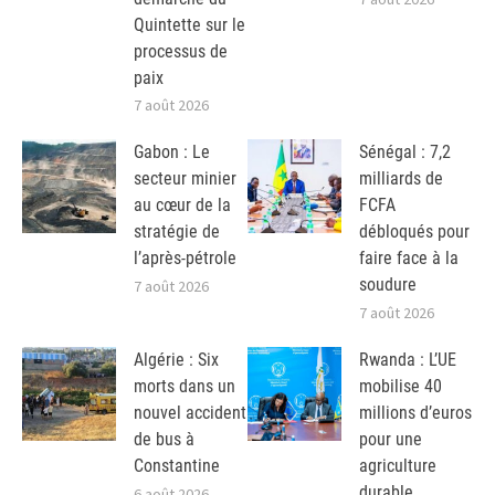
Quintette sur le
processus de
paix
7 août 2026
Gabon : Le
Sénégal : 7,2
secteur minier
milliards de
au cœur de la
FCFA
stratégie de
débloqués pour
l’après-pétrole
faire face à la
soudure
7 août 2026
7 août 2026
Algérie : Six
Rwanda : L’UE
morts dans un
mobilise 40
nouvel accident
millions d’euros
de bus à
pour une
Constantine
agriculture
durable
6 août 2026