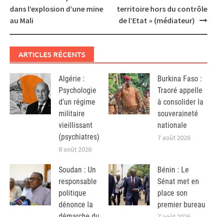
navigation
dans l’explosion d’une mine
territoire hors du contrôle
au Mali
de l’Etat » (médiateur)
ARTICLES RÉCENTS
Algérie :
Burkina Faso :
Psychologie
Traoré appelle
d’un régime
à consolider la
militaire
souveraineté
vieillissant
nationale
(psychiatres)
7 août 2026
8 août 2026
Soudan : Un
Bénin : Le
responsable
Sénat met en
politique
place son
dénonce la
premier bureau
démarche du
7 août 2026