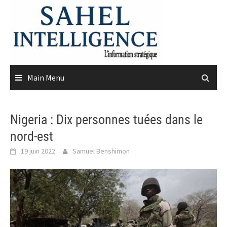
Skip
to
content
Main Menu
Nigeria : Dix personnes tuées dans le
nord-est
19 juin 2022
Samuel Benshimon