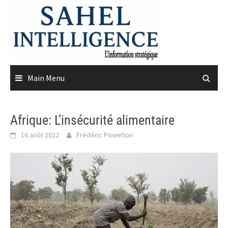
Skip
to
content
Main Menu
Afrique: L’insécurité alimentaire
16 août 2022
Frédéric Powelton