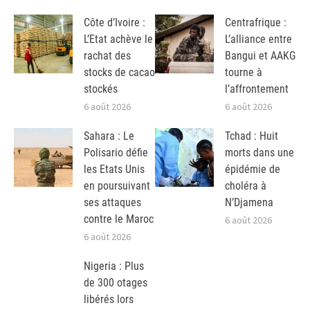
Côte d’Ivoire :
Centrafrique :
L’Etat achève le
L’alliance entre
rachat des
Bangui et AAKG
stocks de cacao
tourne à
stockés
l’affrontement
6 août 2026
6 août 2026
Sahara : Le
Tchad : Huit
Polisario défie
morts dans une
les Etats Unis
épidémie de
en poursuivant
choléra à
ses attaques
N’Djamena
contre le Maroc
6 août 2026
6 août 2026
Nigeria : Plus
de 300 otages
libérés lors