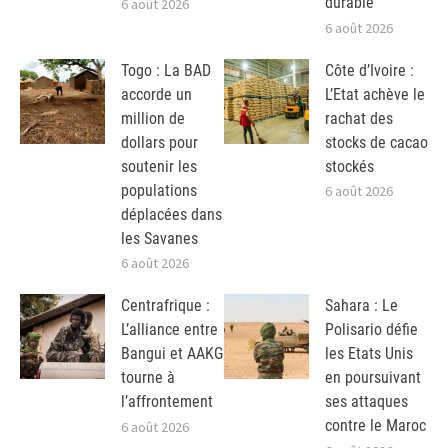
durable
6 août 2026
6 août 2026
Togo : La BAD
Côte d’Ivoire :
accorde un
L’Etat achève le
million de
rachat des
dollars pour
stocks de cacao
soutenir les
stockés
populations
6 août 2026
déplacées dans
les Savanes
6 août 2026
Centrafrique :
Sahara : Le
L’alliance entre
Polisario défie
Bangui et AAKG
les Etats Unis
tourne à
en poursuivant
l’affrontement
ses attaques
contre le Maroc
6 août 2026