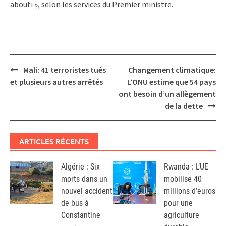
abouti », selon les services du Premier ministre.
Post
Mali: 41 terroristes tués
Changement climatique:
navigation
et plusieurs autres arrêtés
L’ONU estime que 54 pays
ont besoin d’un allègement
de la dette
ARTICLES RÉCENTS
Algérie : Six
Rwanda : L’UE
morts dans un
mobilise 40
nouvel accident
millions d’euros
de bus à
pour une
Constantine
agriculture