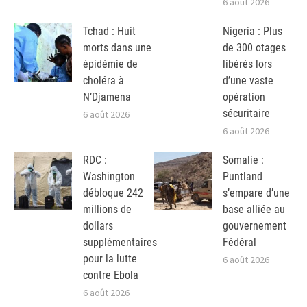
6 août 2026
Tchad : Huit
Nigeria : Plus
morts dans une
de 300 otages
épidémie de
libérés lors
choléra à
d’une vaste
N’Djamena
opération
sécuritaire
6 août 2026
6 août 2026
RDC :
Somalie :
Washington
Puntland
débloque 242
s’empare d’une
millions de
base alliée au
dollars
gouvernement
supplémentaires
Fédéral
pour la lutte
6 août 2026
contre Ebola
6 août 2026