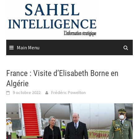
Skip
to
content
Main Menu
France : Visite d’Elisabeth Borne en
Algérie
9 octobre 2022
Frédéric Powelton