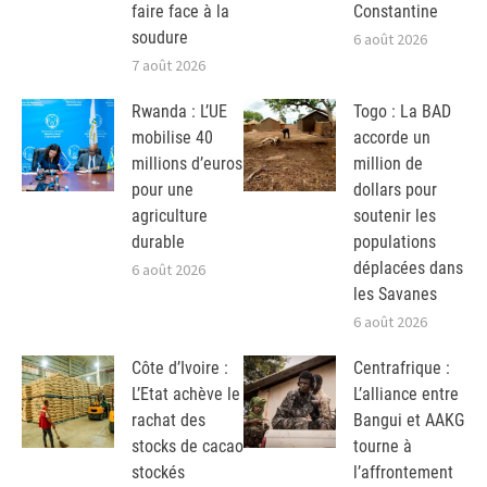
faire face à la
Constantine
soudure
6 août 2026
7 août 2026
Rwanda : L’UE
Togo : La BAD
mobilise 40
accorde un
millions d’euros
million de
pour une
dollars pour
agriculture
soutenir les
durable
populations
déplacées dans
6 août 2026
les Savanes
6 août 2026
Côte d’Ivoire :
Centrafrique :
L’Etat achève le
L’alliance entre
rachat des
Bangui et AAKG
stocks de cacao
tourne à
stockés
l’affrontement