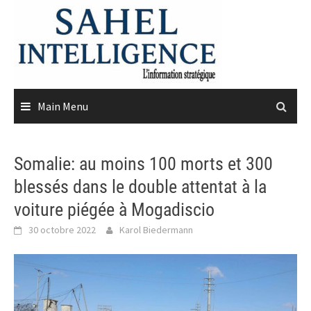
Skip
to
content
Main Menu
Somalie: au moins 100 morts et 300
blessés dans le double attentat à la
voiture piégée à Mogadiscio
30 octobre 2022
Karol Biedermann