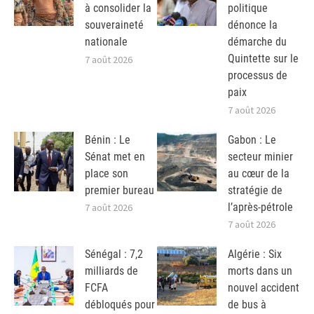
à consolider la
politique
souveraineté
dénonce la
nationale
démarche du
Quintette sur le
7 août 2026
processus de
paix
7 août 2026
Bénin : Le
Gabon : Le
Sénat met en
secteur minier
place son
au cœur de la
premier bureau
stratégie de
l’après-pétrole
7 août 2026
7 août 2026
Sénégal : 7,2
Algérie : Six
milliards de
morts dans un
FCFA
nouvel accident
débloqués pour
de bus à