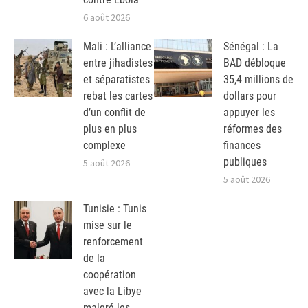
6 août 2026
Mali : L’alliance
Sénégal : La
entre jihadistes
BAD débloque
et séparatistes
35,4 millions de
rebat les cartes
dollars pour
d’un conflit de
appuyer les
plus en plus
réformes des
complexe
finances
publiques
5 août 2026
5 août 2026
Tunisie : Tunis
mise sur le
renforcement
de la
coopération
avec la Libye
malgré les