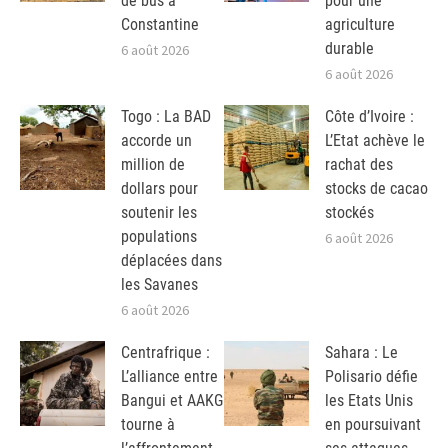
de bus à
pour une
Constantine
agriculture
durable
6 août 2026
6 août 2026
Togo : La BAD
Côte d’Ivoire :
accorde un
L’Etat achève le
million de
rachat des
dollars pour
stocks de cacao
soutenir les
stockés
populations
6 août 2026
déplacées dans
les Savanes
6 août 2026
Centrafrique :
Sahara : Le
L’alliance entre
Polisario défie
Bangui et AAKG
les Etats Unis
tourne à
en poursuivant