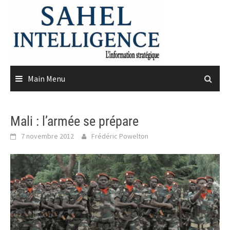
Skip
to
content
Main Menu
Mali : l’armée se prépare
7 novembre 2012
Frédéric Powelton