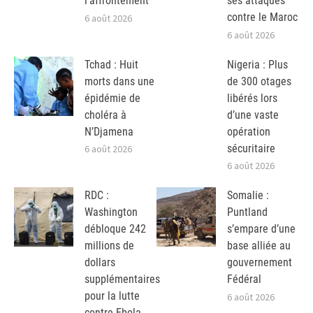
l’affrontement
ses attaques
contre le Maroc
6 août 2026
6 août 2026
Tchad : Huit
Nigeria : Plus
morts dans une
de 300 otages
épidémie de
libérés lors
choléra à
d’une vaste
N’Djamena
opération
sécuritaire
6 août 2026
6 août 2026
RDC :
Somalie :
Washington
Puntland
débloque 242
s’empare d’une
millions de
base alliée au
dollars
gouvernement
supplémentaires
Fédéral
pour la lutte
6 août 2026
contre Ebola