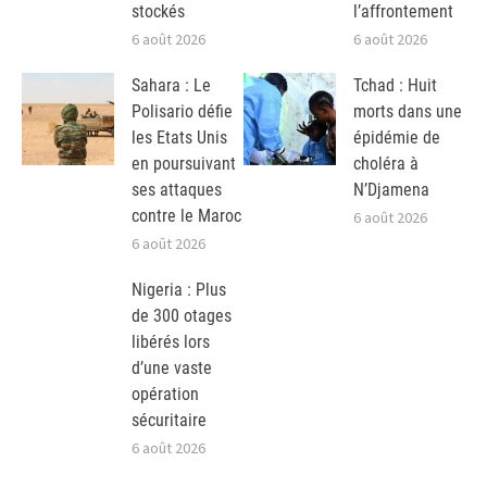
stockés
l’affrontement
6 août 2026
6 août 2026
Sahara : Le
Tchad : Huit
Polisario défie
morts dans une
les Etats Unis
épidémie de
en poursuivant
choléra à
ses attaques
N’Djamena
contre le Maroc
6 août 2026
6 août 2026
Nigeria : Plus
de 300 otages
libérés lors
d’une vaste
opération
sécuritaire
6 août 2026