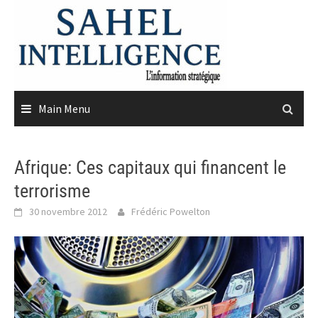
Skip
to
content
Main Menu
Afrique: Ces capitaux qui financent le
terrorisme
30 novembre 2012
Frédéric Powelton