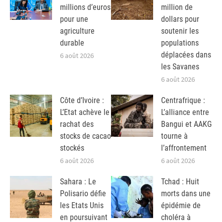
millions d’euros
million de
pour une
dollars pour
agriculture
soutenir les
durable
populations
déplacées dans
6 août 2026
les Savanes
6 août 2026
Côte d’Ivoire :
Centrafrique :
L’Etat achève le
L’alliance entre
rachat des
Bangui et AAKG
stocks de cacao
tourne à
stockés
l’affrontement
6 août 2026
6 août 2026
Sahara : Le
Tchad : Huit
Polisario défie
morts dans une
les Etats Unis
épidémie de
en poursuivant
choléra à