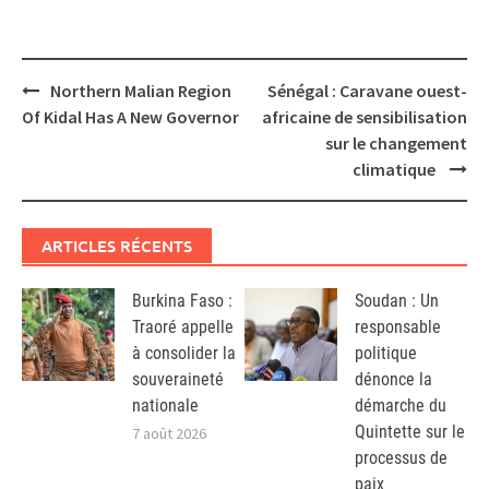
Post
Northern Malian Region
Sénégal : Caravane ouest-
navigation
Of Kidal Has A New Governor
africaine de sensibilisation
sur le changement
climatique
ARTICLES RÉCENTS
Burkina Faso :
Soudan : Un
Traoré appelle
responsable
à consolider la
politique
souveraineté
dénonce la
nationale
démarche du
Quintette sur le
7 août 2026
processus de
paix