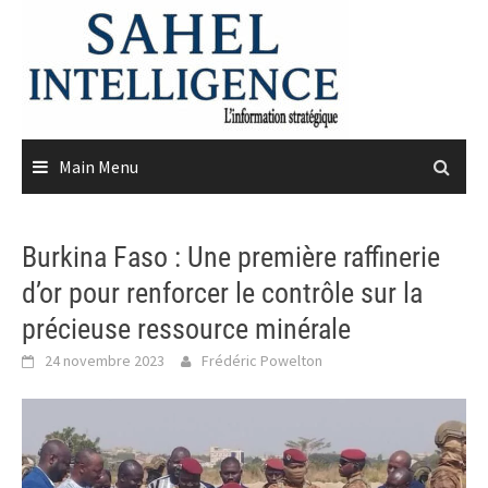
Skip
to
content
Main Menu
Burkina Faso : Une première raffinerie
d’or pour renforcer le contrôle sur la
précieuse ressource minérale
24 novembre 2023
Frédéric Powelton